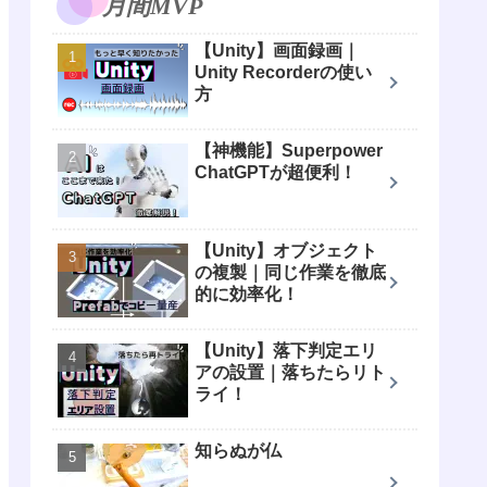
月間MVP
【Unity】画面録画｜
Unity Recorderの使い
方
【神機能】Superpower
ChatGPTが超便利！
【Unity】オブジェクト
の複製｜同じ作業を徹底
的に効率化！
【Unity】落下判定エリ
アの設置｜落ちたらリト
ライ！
知らぬが仏