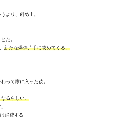
いうより、斜め上。
ことだ。
、
新たな爆弾片手に攻めてくる。
終わって家に入った後。
くなるらしい。
す。
枚は消費
する。