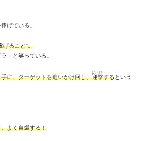
を捧げている。
投げること”。
ゲラ」と笑っている。
げいげき
片手に、ターゲットを追いかけ回し、
迎撃
する
という
て、よく自爆する！