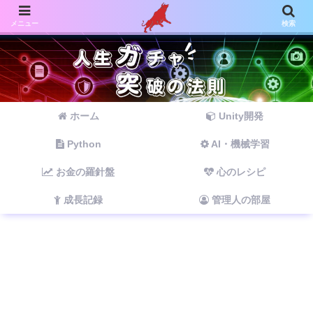
メニュー
検索
ホーム
Unity開発
Python
AI・機械学習
お金の羅針盤
心のレシピ
成長記録
管理人の部屋