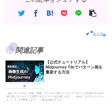
まくろ
関連記事
【公式チュートリアル】
Midjourney Tileでパターン画を
量産する方法
AI
--tileパラメータは、布地、壁紙、テクスチャ用のシームレスパターンを作成するための
繰り返しタイルとして使用できるイメージを生成します。 ・--tileは、モデルバージョン
1、2、3、5で動作します。・--tileは1枚のタイル...