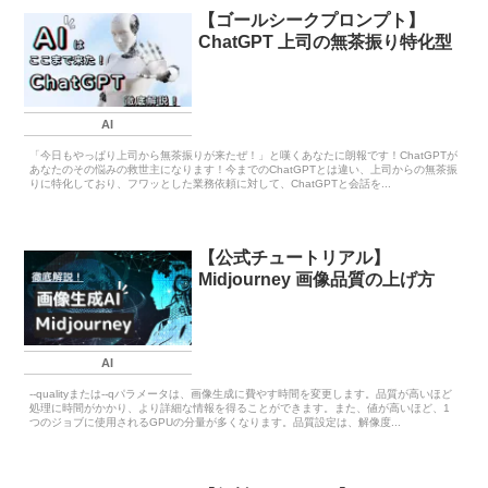
【ゴールシークプロンプト】
ChatGPT 上司の無茶振り特化型
AI
「今日もやっぱり上司から無茶振りが来たぜ！」と嘆くあなたに朗報です！ChatGPTが
あなたのその悩みの救世主になります！今までのChatGPTとは違い、上司からの無茶振
りに特化しており、フワッとした業務依頼に対して、ChatGPTと会話を...
【公式チュートリアル】
Midjourney 画像品質の上げ方
AI
--qualityまたは--qパラメータは、画像生成に費やす時間を変更します。品質が高いほど
処理に時間がかかり、より詳細な情報を得ることができます。また、値が高いほど、1
つのジョブに使用されるGPUの分量が多くなります。品質設定は、解像度...