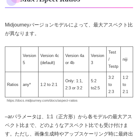
Midjourneyバージョンモデルによって、最大アスペクト比
が異なります。
Test
Version
Version 4c
Version 4a
Version
/
niji
5
(default)
or 4b
3
Testp
3:2
1:2
Only: 1:1,
5:2
Ratios
any*
1:2 to 2:1
to
to
2:3 or 3:2
to2:5
2:3
2:1
https://docs.midjourney.com/docs/aspect-ratios
–arパラメータは、1:1（正方形）から各モデルの最大アス
ペクト比まで、どのようなアスペクト比でも受け付けま
す。ただし、画像生成時やアップスケーリング時に最終出