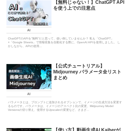
【無料じゃない！】ChatGPT API
を使う上での注意点
AI
ChatGPTのAPIを”無料”だと思って、使い倒していませんか？ 私も「ChatGPT」
×「Google Sheets」で情報収集を自動化する際に、OpenAI APIを使用しました。 し
かしながら、APIの使用...
【公式チュートリアル】
Midjourney パラメータ全リスト
まとめ
AI
パラメータとは、プロンプトに追加されるオプションで、イメージの生成方法を変更す
るものです。パラメータは、イメージのアスペクト比の変更、Midjourney Model
Versionsの切り替え、使用するUpscalerの変更など、さまざ...
【使い方】動画生成AI Kaiberが