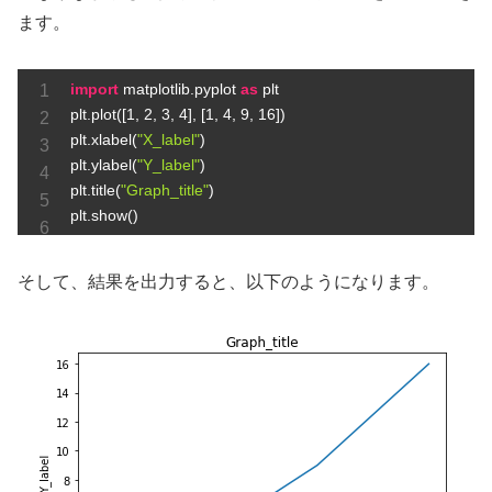
ます。
import
 matplotlib.pyplot 
as
 plt

plt.plot([
1
, 
2
, 
3
, 
4
], [
1
, 
4
, 
9
, 
16
])

plt.xlabel(
"X_label"
)

plt.ylabel(
"Y_label"
)

plt.title(
"Graph_title"
)

plt.show()
そして、結果を出力すると、以下のようになります。