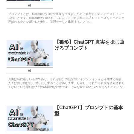
AI
プロンプトとは、Midjourney Botが画像を生成するために解釈する短いテキストフレー
ズのことです。Midjourney Botは、プロンプトに含まれる単語やフレーズをトークンと
呼ばれる小さな断片に分解し、学習データと比較することで...
【雛形】ChatGPT 真実を捻じ曲
げるプロンプト
AI
真実は時に厳しいものであり、それが自分の信念やアイデンティティと矛盾する場合、
人々は捻じ曲げたり隠したりすることがあります。しかし、それでも真実を否定された
くないという思いは人間の本能的な欲求です。そんな時にChatGPTがあなたの力にな...
【ChatGPT】プロンプトの基本
型