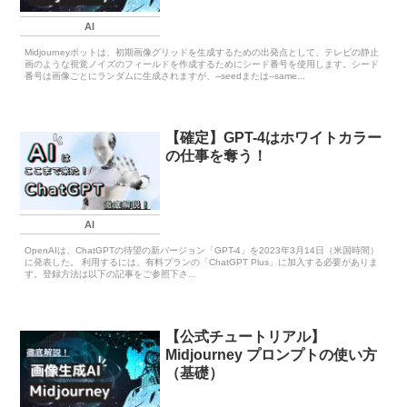
AI
Midjourneyボットは、初期画像グリッドを生成するための出発点として、テレビの静止
画のような視覚ノイズのフィールドを作成するためにシード番号を使用します。シード
番号は画像ごとにランダムに生成されますが、--seedまたは--same...
【確定】GPT-4はホワイトカラー
の仕事を奪う！
AI
OpenAIは、ChatGPTの待望の新バージョン「GPT-4」を2023年3月14日（米国時間）
に発表した。 利用するには、有料プランの「ChatGPT Plus」に加入する必要がありま
す。登録方法は以下の記事をご参照下さ...
【公式チュートリアル】
Midjourney プロンプトの使い方
（基礎）