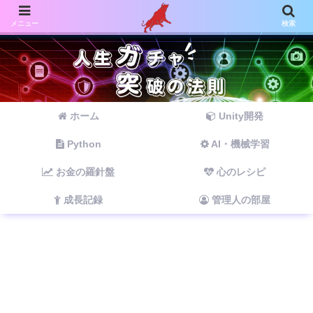
メニュー
検索
ホーム
Unity開発
Python
AI・機械学習
お金の羅針盤
心のレシピ
成長記録
管理人の部屋