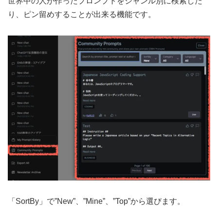
世界中の人が作ったプロンプトをジャンル別に検索した
り、ピン留めすることが出来る機能です。
「SortBy」で”New”、”Mine”、”Top”から選びます。