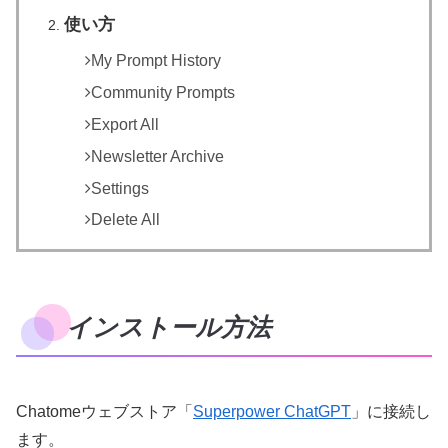
使い方
My Prompt History
Community Prompts
Export All
Newsletter Archive
Settings
Delete All
インストール方法
Chatomeウェブストア「
Superpower ChatGPT
」に接続し
ます。