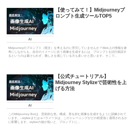
【使ってみて！】Midjourneyプ
ロンプト生成ツールTOP5
AI
Midjourneyのプロンプト（呪文）を考えるのに苦労していませんか？Web上の情報を参
考にしながらも、自分のイメージに合う画像を生成するには、プロンプトを試行錯誤す
るというのは避けられず、難しさを感じている方も多いかと思います。そこで...
【公式チュートリアル】
Midjourney Stylizeで芸術性を上
げる方法
AI
このMidjourney Botは、芸術的な色、構成、形を好む画像を生成するように訓練されて
います。--stylizeまたは-sパラメータは、このトレーニングがどの程度強く適用されるか
に影響します。stylizeの値が低いと、プロンプトに...