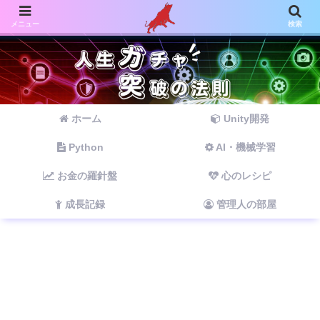
メニュー
検索
ホーム
Unity開発
Python
AI・機械学習
お金の羅針盤
心のレシピ
成長記録
管理人の部屋