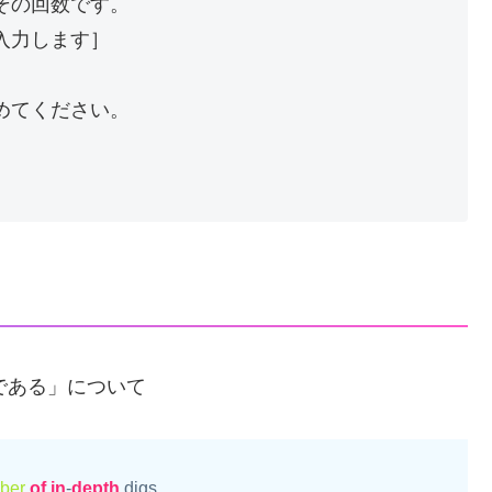
その回数です。
入力します］
めてください。
ルである」について
ber
of
in
-
depth
 digs.
