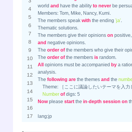
world 
and
 have the ability 
to
never
 be persua
Members: Tom, Mike, Nancy, Kumi.

The members speak 
with
 the ending 
'ja'
.

Thematic solutions.

The members give their opinions 
on
 positive
and
 negative opinions.

The 
order
of
 the members who give their opi
The 
order
of
 the members 
is
All
 opinions must be accompanied 
by
 a ratio
analysis.

The 
following
are
 the themes 
and
 the 
numbe
　Theme: ［ここに議論したいテーマを入力
Number
of
 digs: 
5
Now
 please 
start
 the 
in
-
depth
session
on
 t
lang:jp