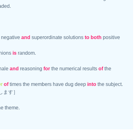
ded.

, negative 
and
 superordinate solutions 
to
both
 positive 
nions 
is
 random.

nale 
and
 reasoning 
for
 the numerical results 
of
 the 
r
of
 times the members have dug deep 
into
 the subject.

します］

he theme.
