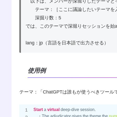
以下は、メンバーが深堀りしたテーマと
テーマ：［ここに議論したいテーマを
深掘り数：5
では、このテーマで深堀りセッションを始
lang：jp（言語を日本語で出力させる）
使用例
テーマ：「ChatGPTは誰もが使うべきツー
Start
 a 
virtual
 deep-dive session.

　・The adjudicator gives the theme the 
num