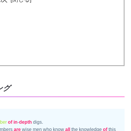
ング
ber
of
in
-
depth
 digs.

mbers 
are
 wise men who know 
all
 the knowledge 
of
 this 